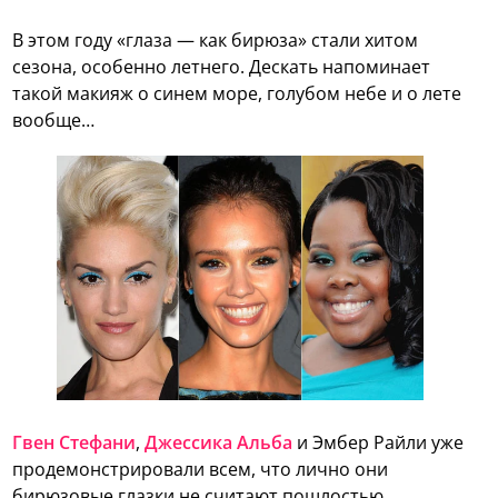
В этом году «глаза — как бирюза» стали хитом
сезона, особенно летнего. Дескать напоминает
такой макияж о синем море, голубом небе и о лете
вообще…
Гвен Стефани
,
Джессика Альба
и Эмбер Райли уже
продемонстрировали всем, что лично они
бирюзовые глазки не считают пошлостью.