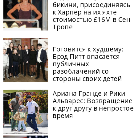
бикини, присоединяясь
к Харпер на их яхте
стоимостью £16M в Сен-
Тропе
Готовится к худшему:
Брэд Питт опасается
публичных
разоблачений со
стороны своих детей
Ариана Гранде и Рики
Альварес: Возвращение
к друг другу в непростое
время